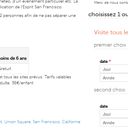
 météo, d’un événement particulier etc. La
Merci de nous contac
dication de l'Esprit San Francisco.
choisissez 1 o
 12 personnes afin de ne pas séparer une
Visite tous l
premier choix
oins de 6 ans
date
*
Jour
ratuit
Mois
Année
tous les sites prévus. Tarifs valables
dulte, 36€/enfant
second choix
date
Jour
Mois
Année
et, Union Square, San Francisco, Californie