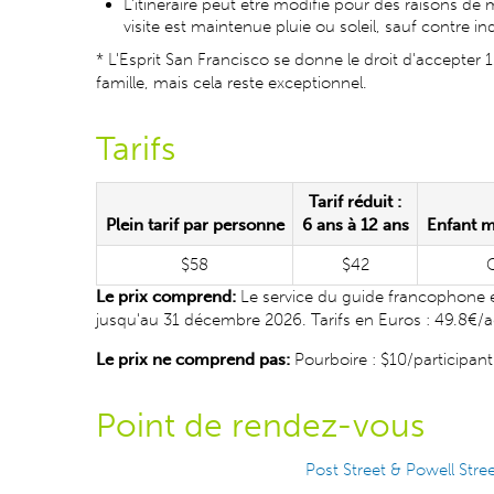
L’itinéraire peut être modifié pour des raisons de
visite est maintenue pluie ou soleil, sauf contre in
* L'Esprit San Francisco se donne le droit d'accepter
famille, mais cela reste exceptionnel.
Tarifs
Tarif réduit :
Plein tarif par personne
6 ans à 12 ans
Enfant m
$58
$42
G
Le prix comprend:
Le service du guide francophone et 
jusqu'au 31 décembre 2026. Tarifs en Euros : 49.8€/a
Le prix ne comprend pas:
Pourboire : $10/participant
Point de rendez-vous
Post Street & Powell Stre