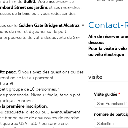
r du film de
Bullitt.
Votre ascension se
mbard Street ses jardins
et ses méandres.
essus de la baie puis vous redescendez
Contact-R
vues sur le
Golden Gate Bridge et Alcatraz
. À
 lions de mer et déjeuner sur le port.
Afin de réserver une
r la poursuite de votre découverte de San
dessous
Pour la visite à vél
ou vélo électrique
tte page.
Si vous avez des questions ou des
visite
irmation se fait au paiement.
nche à 9h
en petit groupe de 10 personnes.*
Visite guidée
*
 promenade. Niveau : facile, terrain plat
 quelques marches.
e la première inscription.
ou casquette, gilet ou pull, éventuellement
nombre de partici
 une bonne paire de chaussures de marche.
atique aux USA : $10 / personne env.