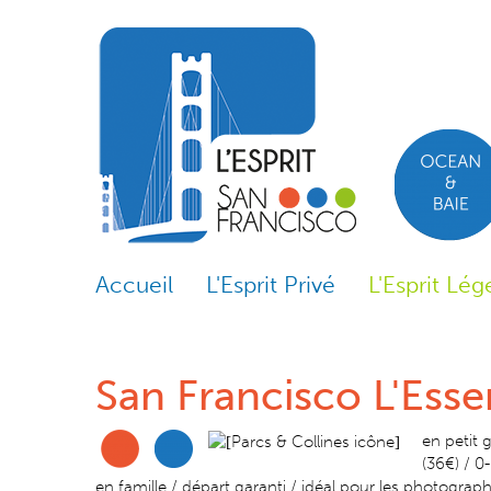
Skip to content
Skip to navigation
Accueil
L'Esprit Privé
L'Esprit Lég
San Francisco L'Esse
en petit 
(36€) / 0-
en famille / départ garanti / idéal pour les photographe