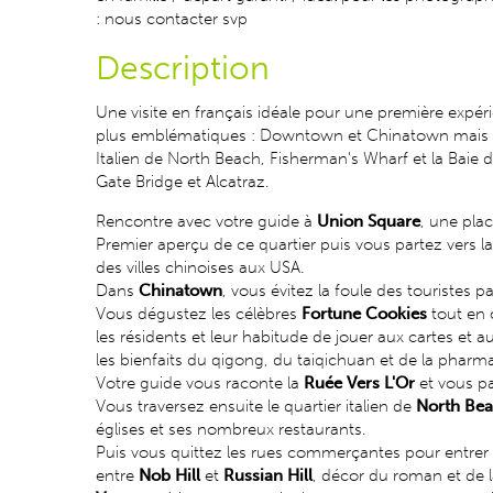
: nous contacter svp
Description
Une visite en français idéale pour une première expéri
plus emblématiques : Downtown et Chinatown mais aus
Italien de North Beach, Fisherman's Wharf et la Baie 
Gate Bridge et Alcatraz.
Rencontre avec votre guide à
Union Square
, une plac
Premier aperçu de ce quartier puis vous partez vers l
des villes chinoises aux USA.
Dans
Chinatown
, vous évitez la foule des touristes p
Vous dégustez les célèbres
Fortune Cookies
tout en 
les résidents et leur habitude de jouer aux cartes et
les bienfaits du qigong, du taiqichuan et de la pharma
Votre guide vous raconte la
Ruée Vers L'Or
et vous p
Vous traversez ensuite le quartier italien de
North Be
églises et ses nombreux restaurants.
Puis vous quittez les rues commerçantes pour entre
entre
Nob Hill
et
Russian Hill
, décor du roman et de la