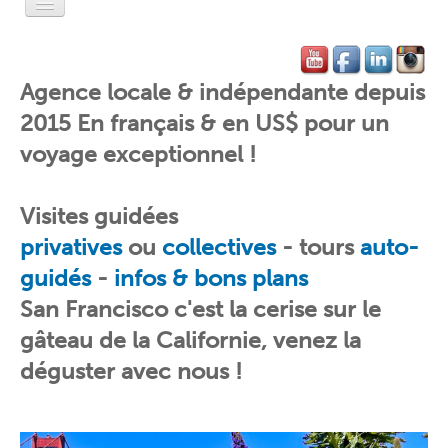
Accueil
L'Esprit Privé
Agence locale & indépendante depuis
2015 En français & en US$ pour un
L'Esprit Léger
voyage exceptionnel !
L'Esprit Libre
L'Esprit Pratique
Visites guidées
privatives
ou
c
ollectives
-
tours
auto-
L'Esprit SF
guidés
-
infos & bons plans
Contact-Réservation
San Francisco c'est la cerise sur le
gâteau de la Californie, venez la
déguster avec nous !